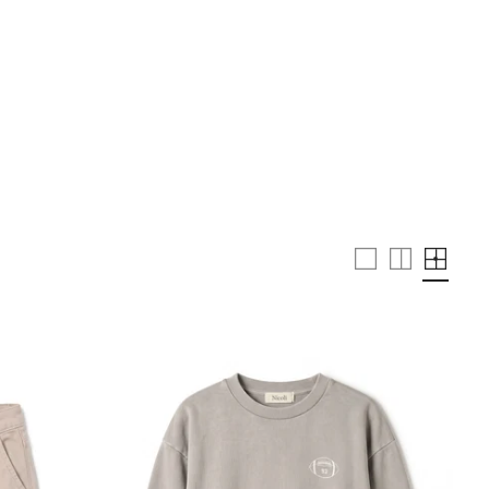
BUSCAR
WISHLIST
CUENTA
CESTA ·
0