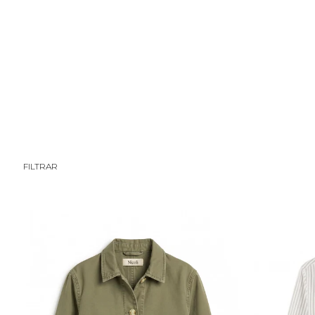
CHICA
TWEEN/A
TWEEN/O
NIÑA
NIÑO
BEBÉ
FILTRAR