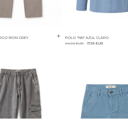
RGO IRON GREY
POLO "NN" AZUL CLARO
44,90 EUR
17,99 EUR