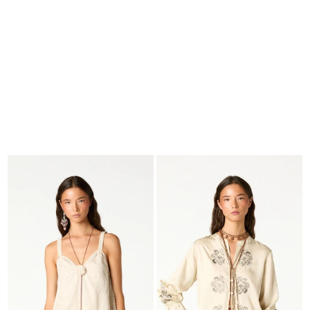
BUSCAR
CESTA · 0
EDITORIAL
-
COLLECTION