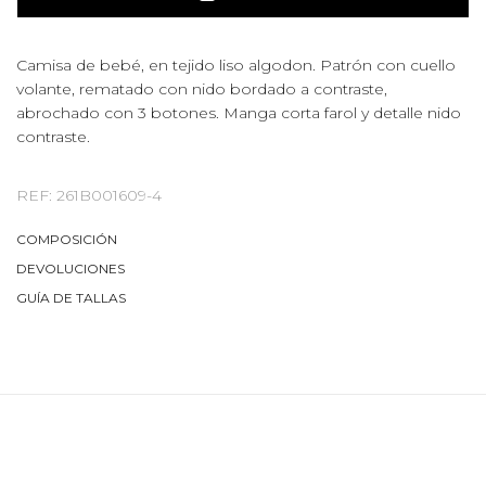
Camisa de bebé, en tejido liso algodon. Patrón con cuello
volante, rematado con nido bordado a contraste,
abrochado con 3 botones. Manga corta farol y detalle nido
contraste.
REF: 261B001609-4
COMPOSICIÓN
DEVOLUCIONES
GUÍA DE TALLAS