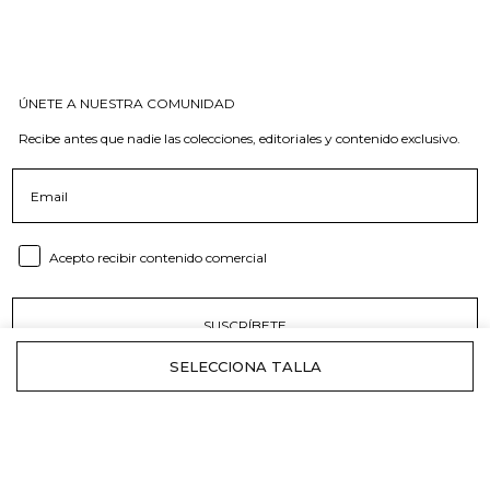
ÚNETE A NUESTRA COMUNIDAD
Recibe antes que nadie las colecciones, editoriales y contenido exclusivo.
Email
Consent email
Acepto recibir contenido comercial
SUSCRÍBETE
NÍCOLI
Tiendas
Origen y Marca