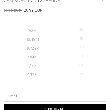
CAMISA ECRU NIDO VERDE
29,90 EUR
20,99 EUR
0/3M
12/18M
18/24M
3/6M
6/9M
9/12M
NOTIFY ME