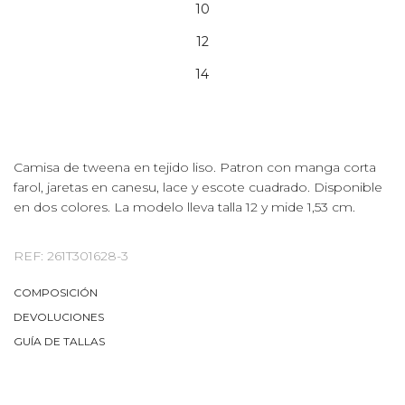
10
12
14
Camisa de tweena en tejido liso. Patron con manga corta
farol, jaretas en canesu, lace y escote cuadrado. Disponible
en dos colores. La modelo lleva talla 12 y mide 1,53 cm.
REF: 261T301628-3
COMPOSICIÓN
DEVOLUCIONES
GUÍA DE TALLAS