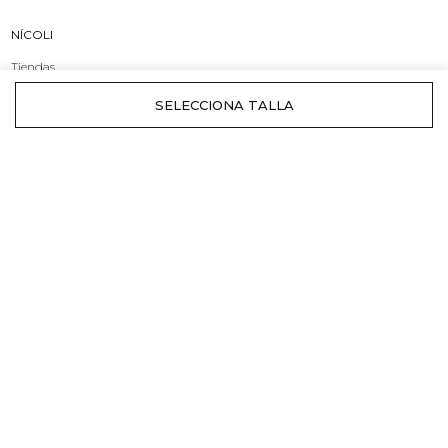
NÍCOLI
Tiendas
Origen y Marca
Compromiso
INFORMACIÓN
Envíos
Cambios y devoluciones
Rebajas
ATENCIÓN AL CLIENTE
Contacto