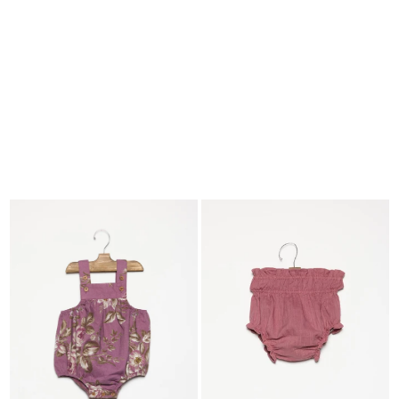
BUSCAR
CESTA · 0
EDITORIAL
-
COLLECTION