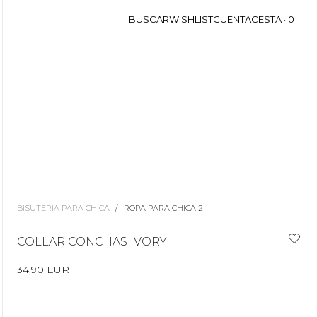
BUSCAR
WISHLIST
CUENTA
CESTA ·
0
BISUTERIA PARA CHICA
/
ROPA PARA CHICA 2
COLLAR CONCHAS IVORY
34,90 EUR