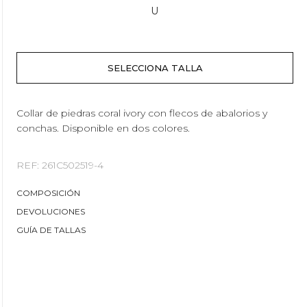
U
Collar de piedras coral ivory con flecos de abalorios y
conchas. Disponible en dos colores.
REF: 261C502519-4
COMPOSICIÓN
DEVOLUCIONES
GUÍA DE TALLAS