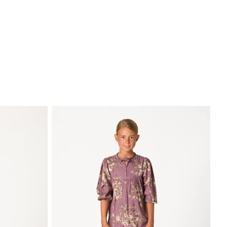
BUSCAR
WISHLIST
CUENTA
CESTA ·
0