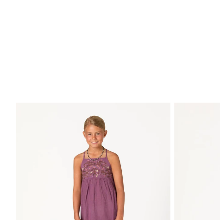
CHICA
TWEEN/A
TWEEN/O
NIÑA
NIÑO
BEBÉ