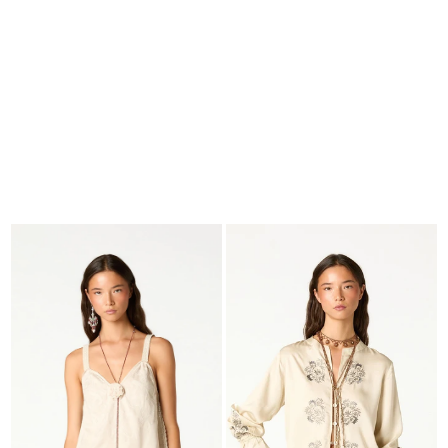
BUSCAR
CESTA · 0
EDITORIAL
-
COLLECTION