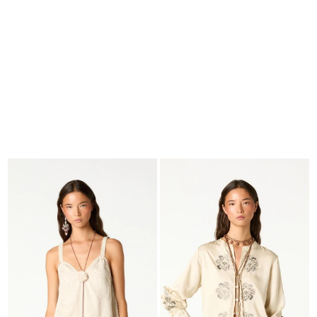
BUSCAR
CESTA · 0
EDITORIAL
-
COLLECTION