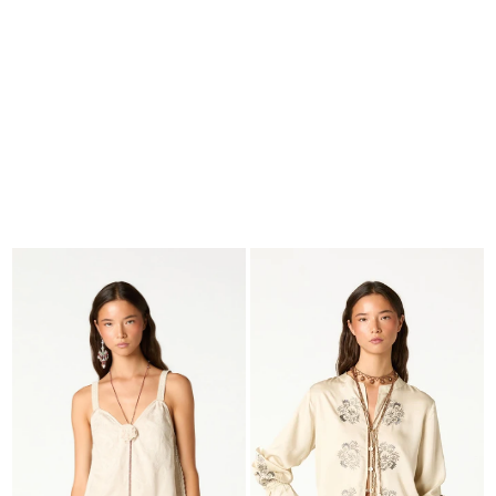
BUSCAR
CESTA · 0
EDITORIAL
-
COLLECTION