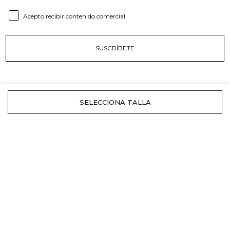
Consent email
Acepto recibir contenido comercial
SUSCRÍBETE
NÍCOLI
Tiendas
Origen y Marca
Compromiso
INFORMACIÓN
Envíos
Cambios y devoluciones
Rebajas