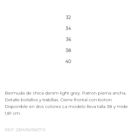
32
34
36
38
40
Bermuda de chica denim light grey. Patron pierna ancha.
Detalle bolsillos y trabillas. Cierre frontal con boton.
Disponible en dos colores La modelo lleva talla 38 y mide
1,81 cm.
REF: 261M505607-5