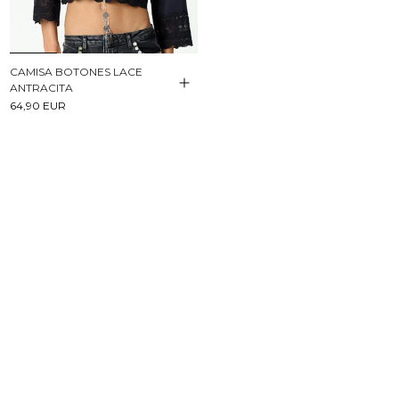
CAMISA BOTONES LACE
ANTRACITA
64,90 EUR
ÚNETE A NUESTRA COMUNIDAD
Recibe antes que nadie las colecciones, editoriales y contenido exclusivo.
Email