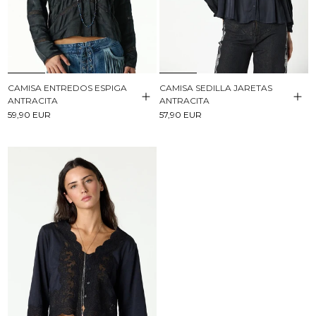
CAMISA ENTREDOS ESPIGA
CAMISA SEDILLA JARETAS
ANTRACITA
ANTRACITA
59,90 EUR
57,90 EUR