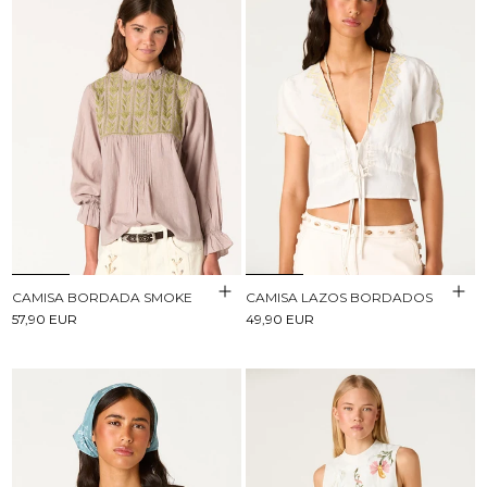
CAMISA BORDADA SMOKE
CAMISA LAZOS BORDADOS
57,90 EUR
49,90 EUR