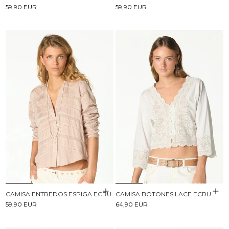
59,90 EUR
59,90 EUR
CAMISA ENTREDOS ESPIGA ECRU
CAMISA BOTONES LACE ECRU
59,90 EUR
64,90 EUR