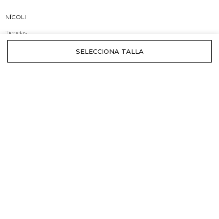
NÍCOLI
Tiendas
Origen y Marca
Compromiso
INFORMACIÓN
Envíos
Cambios y devoluciones
Rebajas
ATENCIÓN AL CLIENTE
Contacto