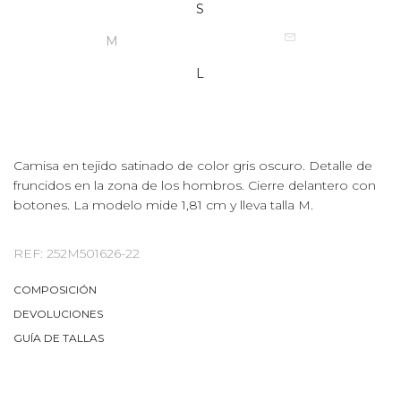
S
M
L
Camisa en tejido satinado de color gris oscuro. Detalle de
fruncidos en la zona de los hombros. Cierre delantero con
botones. La modelo mide 1,81 cm y lleva talla M.
REF: 252M501626-22
COMPOSICIÓN
DEVOLUCIONES
GUÍA DE TALLAS