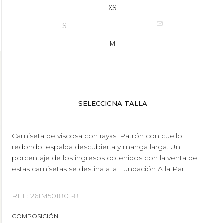
XS
S
M
L
Camiseta de viscosa con rayas. Patrón con cuello
redondo, espalda descubierta y manga larga. Un
porcentaje de los ingresos obtenidos con la venta de
estas camisetas se destina a la Fundación A la Par.
REF: 261M501801-8
COMPOSICIÓN