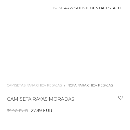
BUSCAR
WISHLIST
CUENTA
CESTA ·
0
CAMISETAS PARA CHICA REBAJAS
/
ROPA PARA CHICA REBAJAS
CAMISETA RAYAS MORADAS
39,90 EUR
27,99 EUR