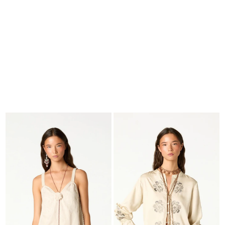
BUSCAR
CESTA · 0
EDITORIAL
-
COLLECTION