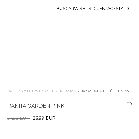
BUSCAR
WISHLIST
CUENTA
CESTA ·
0
RANITAS Y PETOS PARA BEBE REBAJAS
/
ROPA PARA BEBÉ REBAJAS
RANITA GARDEN PINK
37,90 EUR
26,99 EUR