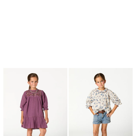
BUSCAR
CESTA · 0
EDITORIAL
-
COLLECTION