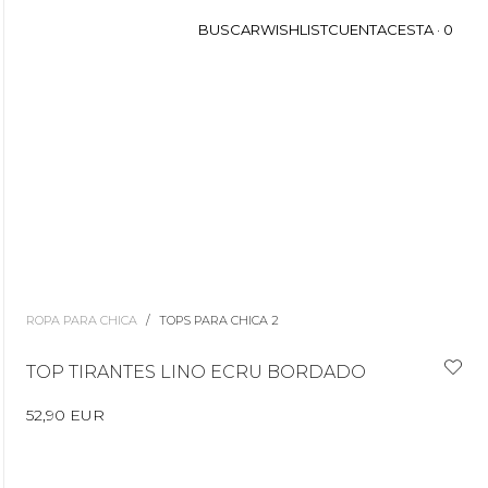
BUSCAR
WISHLIST
CUENTA
CESTA ·
0
ROPA PARA CHICA
/
TOPS PARA CHICA 2
TOP TIRANTES LINO ECRU BORDADO
52,90 EUR