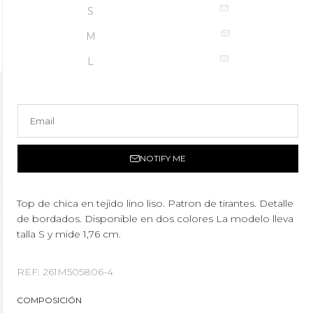
S
M
L
NOTIFY ME
Top de chica en tejido lino liso. Patron de tirantes. Detalle
de bordados. Disponible en dos colores La modelo lleva
talla S y mide 1,76 cm.
REF: 261M505806-4
COMPOSICIÓN