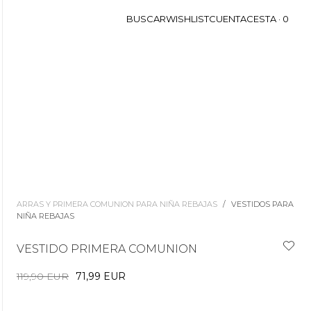
BUSCAR
WISHLIST
CUENTA
CESTA ·
0
ARRAS Y PRIMERA COMUNION PARA NIÑA REBAJAS
/
VESTIDOS PARA
NIÑA REBAJAS
VESTIDO PRIMERA COMUNION
119,90 EUR
71,99 EUR