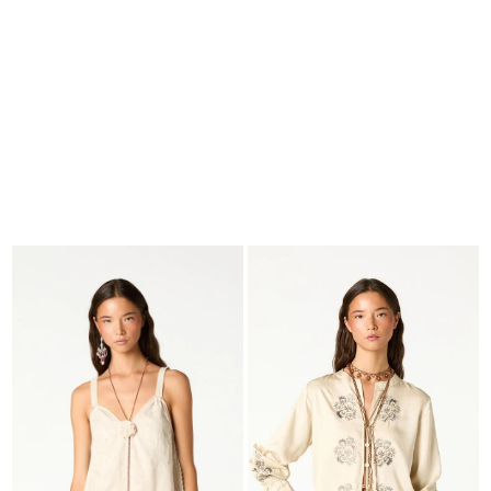
BUSCAR
CESTA · 0
EDITORIAL
-
COLLECTION