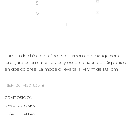
S
M
L
Camisa de chica en tejido liso. Patron con manga corta
farol, jaretas en canesu, lace y escote cuadrado. Disponible
en dos colores. La modelo lleva talla M y mide 1,81 cm.
REF: 261M501633-8
COMPOSICIÓN
DEVOLUCIONES
GUÍA DE TALLAS