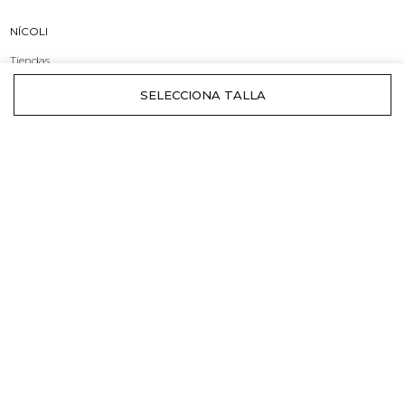
NÍCOLI
Tiendas
Origen y Marca
Compromiso
INFORMACIÓN
Envíos
Cambios y devoluciones
Rebajas
ATENCIÓN AL CLIENTE
Contacto