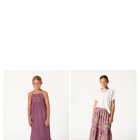
BUSCAR
CESTA · 0
EDITORIAL
-
COLLECTION