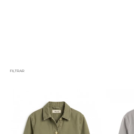
CHICA
TWEEN/A
TWEEN/O
NIÑA
NIÑO
BEBÉ
FILTRAR