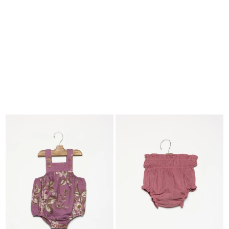
BUSCAR
CESTA · 0
EDITORIAL
-
COLLECTION