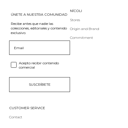
NÍCOLI
ÚNETE A NUESTRA COMUNIDAD
Stores
Recibe antes que nadie las
colecciones, editoriales y contenido
Origin and Brand
exclusivo.
Commitment
Email
Consent email
Acepto recibir contenido
comercial
SUSCRÍBETE
CUSTOMER SERVICE
Contact