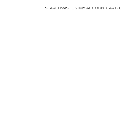
SEARCH
WISHLIST
MY ACCOUNT
CART ·
0