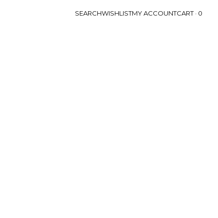
SEARCH
WISHLIST
MY ACCOUNT
CART ·
0