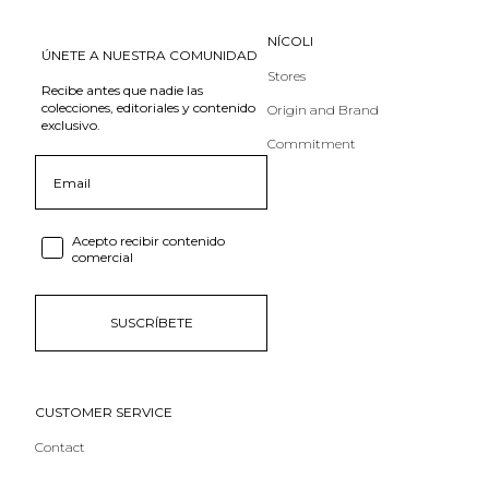
NÍCOLI
ÚNETE A NUESTRA COMUNIDAD
Stores
Recibe antes que nadie las
colecciones, editoriales y contenido
Origin and Brand
exclusivo.
Commitment
Email
Consent email
Acepto recibir contenido
comercial
SUSCRÍBETE
CUSTOMER SERVICE
Contact