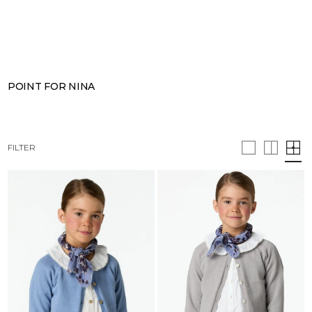
SEARCH
CART · 0
POINT FOR NINA
FILTER