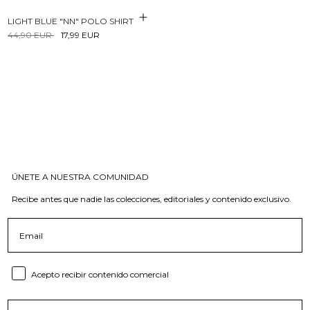
LIGHT BLUE "NN" POLO SHIRT
44,90 EUR
17,99 EUR
ÚNETE A NUESTRA COMUNIDAD
Recibe antes que nadie las colecciones, editoriales y contenido exclusivo.
Email
Consent email
Acepto recibir contenido comercial