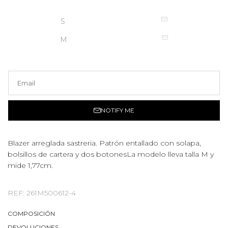
S
M
NOTIFY ME
Blazer arreglada sastreria. Patrón entallado con solapa,
bolsillos de cartera y dos botonesLa modelo lleva talla M y
mide 1,77cm.
REF: 261M500612-4
COMPOSICIÓN
DEVOLUCIONES