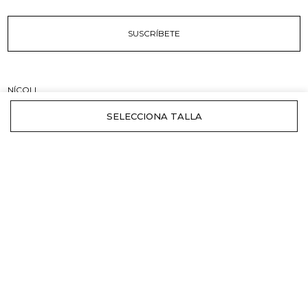
SUSCRÍBETE
NÍCOLI
Tiendas
Origen y Marca
Compromiso
INFORMACIÓN
Envíos
Cambios y devoluciones
Rebajas
ATENCIÓN AL CLIENTE