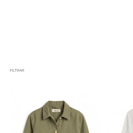
CHICA
TWEEN/A
TWEEN/O
NIÑA
NIÑO
BEBÉ
FILTRAR