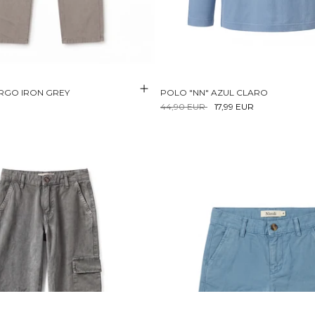
RGO IRON GREY
POLO "NN" AZUL CLARO
44,90 EUR
17,99 EUR