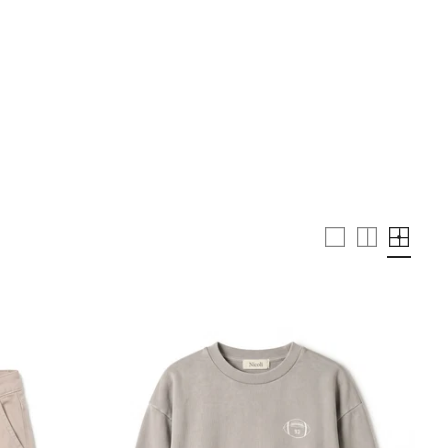
BUSCAR
WISHLIST
CUENTA
CESTA ·
0