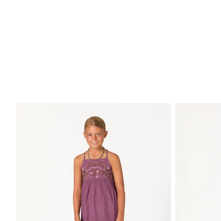
CHICA
TWEEN/A
TWEEN/O
NIÑA
NIÑO
BEBÉ