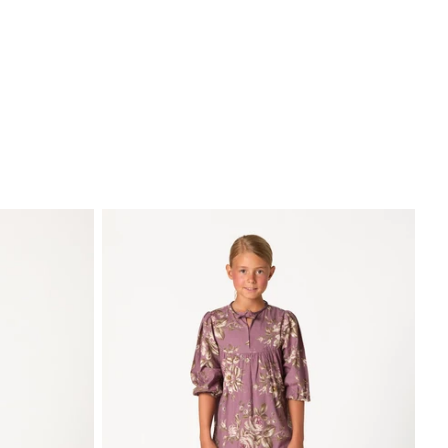
BUSCAR
WISHLIST
CUENTA
CESTA ·
0