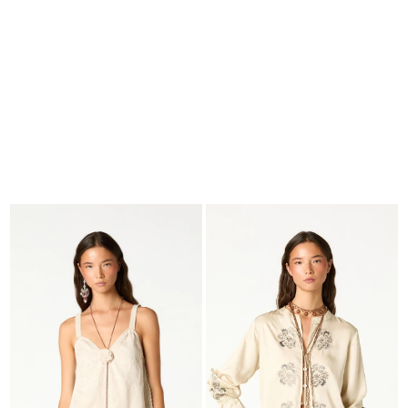
BUSCAR
CESTA · 0
EDITORIAL
-
COLLECTION