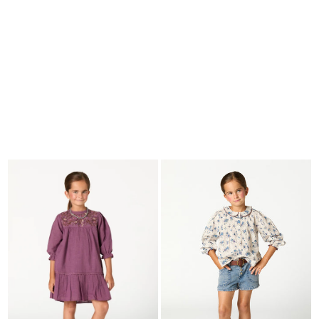
BUSCAR
CESTA · 0
EDITORIAL
-
COLLECTION