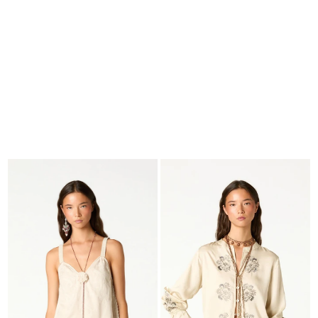
BUSCAR
CESTA · 0
EDITORIAL
-
COLLECTION