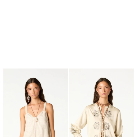
BUSCAR
CESTA · 0
EDITORIAL
-
COLLECTION