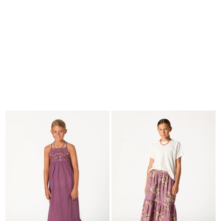
BUSCAR
CESTA · 0
EDITORIAL
-
COLLECTION